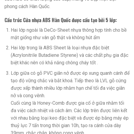
phong cách Hàn Quốc.
Cấu trúc Cửa nhựa ABS Hàn Quốc được cấu tạo bởi 5 lớp:
Hai lớp ngoài là DeCo-Sheet nhựa thông hợp tính cho bề
mặt giống như vân gỗ thật và không hút ẩm
Hai lớp trong là ABS Sheet là loại nhựa đặc biệt
(Acrylonitrile Butadiene Styrene) và các chất phụ gia đặc
biệt khác nên có khả năng chông cháy tốt .
Lớp giữa có gỗ PVC giãn nở được ép xung quanh cánh để
tạo độ vững chắc và bắt khoá. Tiếp theo là LVL gỗ cứng
được xếp thành nhiều lớp nhằm hạn chế tối đa việc giãn
nở và cong vênh.
Cuối cùng là Honey-Comb được gia cố ở giữa nhằm tối
đa việc cách nhiệt và cách âm. Các lớp trên được liên kết
với nhau bằng loại keo đặc biệt và được ép bằng máy ép
thuỷ lực 7 tấn trong thời gian 10h, tạo ra cánh cửa dày
39mm, chắc chắn, không cong vênh…