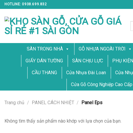
Skip
HOTLINE: 0938.699.832
to
content
T
k
SÀN TRONG NHÀ
GỖ NHỰA NGOÀI TRỜI
GIẤY DÁN TƯỜNG
SÀN CHỊU LỰC
PHỤ KIỆ
CẦU THANG
Cửa Nhựa Đài Loan
Cửa Nhự
Cửa Gỗ Công Nghiệp Cao Cấp
Trang chủ
/
PANEL CÁCH NHIỆT
/
Panel Eps
Không tìm thấy sản phẩm nào khớp với lựa chọn của bạn.