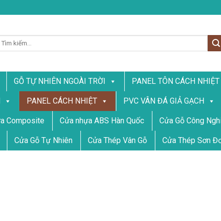
ìm
iếm:
GỖ TỰ NHIÊN NGOÀI TRỜI
PANEL TÔN CÁCH NHIỆT
N
PANEL CÁCH NHIỆT
PVC VÂN ĐÁ GIẢ GẠCH
a Composite
Cửa nhựa ABS Hàn Quốc
Cửa Gỗ Công Nghi
Cửa Gỗ Tự Nhiên
Cửa Thép Vân Gỗ
Cửa Thép Sơn Đ