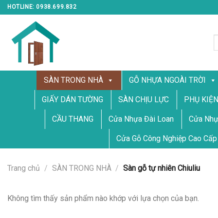
Skip
HOTLINE: 0938.699.832
to
content
T
k
SÀN TRONG NHÀ
GỖ NHỰA NGOÀI TRỜI
GIẤY DÁN TƯỜNG
SÀN CHỊU LỰC
PHỤ KIỆ
CẦU THANG
Cửa Nhựa Đài Loan
Cửa Nhự
Cửa Gỗ Công Nghiệp Cao Cấp
Trang chủ
/
SÀN TRONG NHÀ
/
Sàn gỗ tự nhiên Chiuliu
Không tìm thấy sản phẩm nào khớp với lựa chọn của bạn.