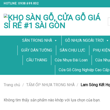
Skip
HOTLINE: 0938.699.832
to
content
T
k
SÀN TRONG NHÀ
GỖ NHỰA NGOÀI TRỜI
GIẤY DÁN TƯỜNG
SÀN CHỊU LỰC
PHỤ KIỆ
CẦU THANG
Cửa Nhựa Đài Loan
Cửa Nhự
Cửa Gỗ Công Nghiệp Cao Cấp
Trang chủ
/
TẤM ỐP NHỰA TRONG NHÀ
/
Lam Sóng Kết Hợ
Không tìm thấy sản phẩm nào khớp với lựa chọn của bạn.