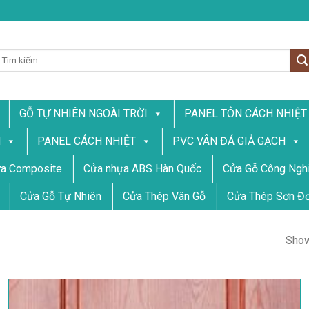
ìm
iếm:
GỖ TỰ NHIÊN NGOÀI TRỜI
PANEL TÔN CÁCH NHIỆT
N
PANEL CÁCH NHIỆT
PVC VÂN ĐÁ GIẢ GẠCH
a Composite
Cửa nhựa ABS Hàn Quốc
Cửa Gỗ Công Nghi
Cửa Gỗ Tự Nhiên
Cửa Thép Vân Gỗ
Cửa Thép Sơn Đ
Show