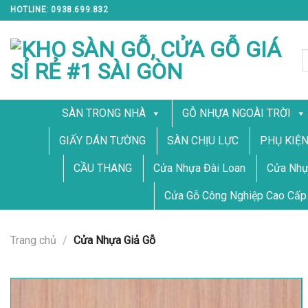
Skip
HOTLINE: 0938.699.832
to
content
T
k
SÀN TRONG NHÀ
GỖ NHỰA NGOÀI TRỜI
GIẤY DÁN TƯỜNG
SÀN CHỊU LỰC
PHỤ KIỆ
CẦU THANG
Cửa Nhựa Đài Loan
Cửa Nhự
Cửa Gỗ Công Nghiệp Cao Cấp
Trang chủ
/
Cửa Nhựa Giả Gỗ