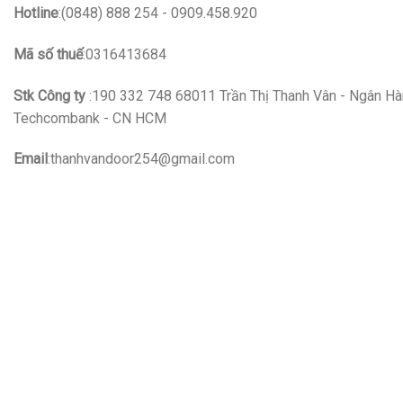
Hotline
:(0848) 888 254 - 0909.458.920
Mã số thuế
:0316413684
Stk Công ty
:190 332 748 68011 Trần Thị Thanh Vân - Ngân H
Techcombank - CN HCM
Email
:thanhvandoor254@gmail.com