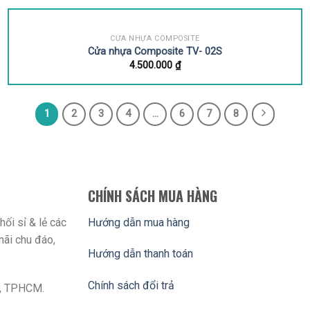
CỬA NHỰA COMPOSITE
Cửa nhựa Composite TV- 02S
4.500.000
₫
1
2
3
4
…
6
7
8
CHÍNH SÁCH MUA HÀNG
ối sỉ & lẻ các
Hướng dẫn mua hàng
mãi chu đáo,
Hướng dẫn thanh toán
Chính sách đổi trả
n , TPHCM.