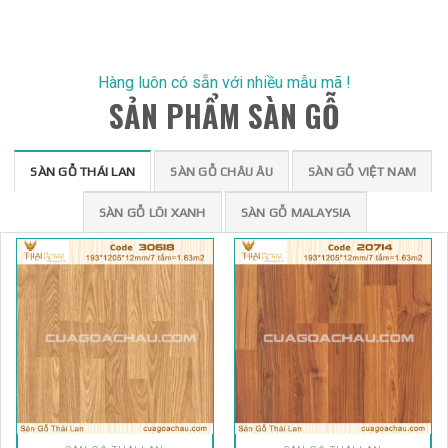
SÀN GỖ THÁI LAN
SÀN GỖ CHÂU ÂU
SÀN GỖ VIỆT NAM
SÀN GỖ LÕI XANH
SÀN GỖ MALAYSIA
SÀN GỖ THÁI LAN
SÀN GỖ THÁI LAN
Sàn Gỗ Thái Royal 30618
Sàn Gỗ Thái Royal 20714
12ly
330.000
₫
330.000
₫