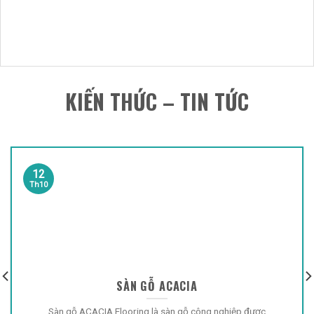
KIẾN THỨC – TIN TỨC
12
Th10
SÀN GỖ ACACIA
Sàn gỗ ACACIA Flooring là sàn gỗ công nghiệp được
sản xuất trên dây chuyền ...
READ MORE