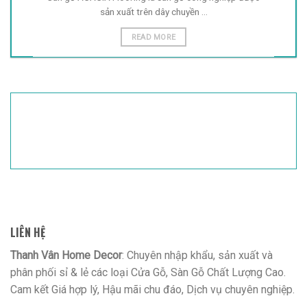
LIÊN HỆ
Thanh Vân Home Decor
: Chuyên nhập khẩu, sản xuất và
phân phối sỉ & lẻ các loại Cửa Gỗ, Sàn Gỗ Chất Lượng Cao.
Cam kết Giá hợp lý, Hậu mãi chu đáo, Dịch vụ chuyên nghiệp.
Văn phòng
: 254 Nguyễn Thị Tú,P. Bình Hưng Hòa B, Q. Bình
Tân , TPHCM.
Hotline
:(0848) 888 254 - 0909.458.920
Mã số thuế
:0316413684