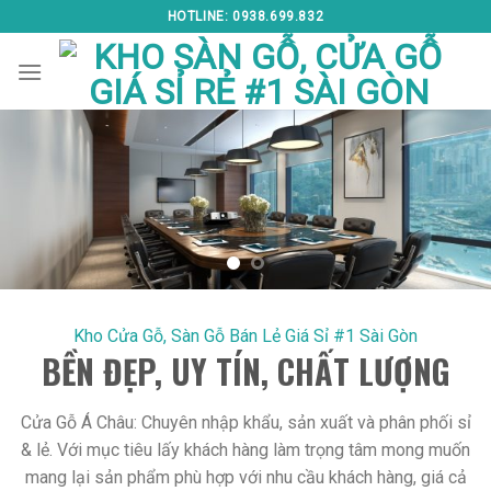
Skip
HOTLINE: 0938.699.832
to
content
Kho Cửa Gỗ, Sàn Gỗ Bán Lẻ Giá Sỉ #1 Sài Gòn
BỀN ĐẸP, UY TÍN, CHẤT LƯỢNG
Cửa Gỗ Á Châu: Chuyên nhập khẩu, sản xuất và phân phối sỉ
& lẻ. Với mục tiêu lấy khách hàng làm trọng tâm mong muốn
mang lại sản phẩm phù hợp với nhu cầu khách hàng, giá cả
tốt nhất và dịch vụ hoàn hảo, bảo hành trọn niền tin.