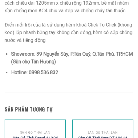
cách chiều dài 1205mm x chiều rộng 192mm, bề mặt nhám
sần chống mòn AC4 chịu va đập và chống cháy tàn thuốc.
Điểm nổi trội của là sử dụng hèm khoá Click To Click (không
keo) lắp nhanh bằng tay không cần đóng, hèm có sắp chống
nước và tiếng động.
Showroom: 39 Nguyển Súy, P.Tân Quý, Q.Tân Phú, TP.HCM
(Gần chợ Tân Hương)
Hotline: 0898.536.832
SẢN PHẨM TƯƠNG TỰ
SÀN GỖ THÁI LAN
SÀN GỖ THÁI LAN