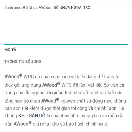
Danh mục:
Gỗ Nhựa AWood
,
GỖ NHỰA NGOÀI TRỜI
MÔ TẢ
THÔNG TIN BỔ SUNG
®
AWood
WPC có nhiều qui cách và kiểu dáng để trang trí
®
thay gỗ, ứng dụng
AWood
WPC để làm vật liệu ốp trần cả
trong nhà lẫn ngoài trời giống thật như gỗ tự nhiên. kết cấu
®
tổng hợp gỗ nhựa
AWood
nguyên chất và đồng màu không
cần sơn tiết kiệm được thời gian thi công và chi phí sơn. Hệ
Thống
KHO SÀN GỖ
là nhà phân phối ủy quyền các mẫu ốp
®
trần
AWood
giá rẻ tại kho và bảo hành chính hãng.