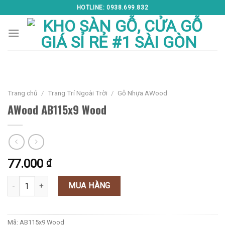
Skip
HOTLINE: 0938.699.832
to
content
Trang chủ
/
Trang Trí Ngoài Trời
/
Gỗ Nhựa AWood
AWood AB115x9 Wood
77.000
₫
AWood AB115x9 Wood số lượng
MUA HÀNG
Mã:
AB115x9 Wood