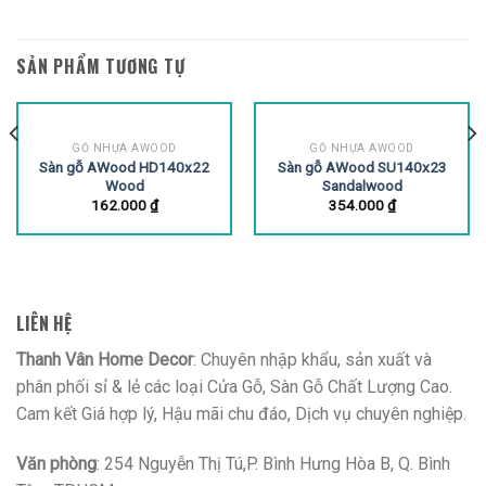
SẢN PHẨM TƯƠNG TỰ
GỖ NHỰA AWOOD
GỖ NHỰA AWOOD
Sàn gỗ AWood HD140x22
Sàn gỗ AWood SU140x23
Wood
Sandalwood
162.000
₫
354.000
₫
LIÊN HỆ
Thanh Vân Home Decor
: Chuyên nhập khẩu, sản xuất và
phân phối sỉ & lẻ các loại Cửa Gỗ, Sàn Gỗ Chất Lượng Cao.
Cam kết Giá hợp lý, Hậu mãi chu đáo, Dịch vụ chuyên nghiệp.
Văn phòng
: 254 Nguyễn Thị Tú,P. Bình Hưng Hòa B, Q. Bình